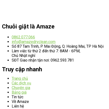
Chuỗi giặt là Amaze
0862.077.066
info@amazedryclean.com
Số 87 Tam Trinh, P. Mai Động, Q. Hoàng Mai, TP Hà Nội
Làm việc từ thứ 2 đến thứ 7: 8AM - 6PM,
Chủ Nhật nghỉ
SĐT Giao nhận tận nơi: 0962.593.781
Truy cập nhanh
Trang chủ
Các dịch vụ
Chuyên gia
Bảng giá
Tin tức
Về Amaze
Liên hệ