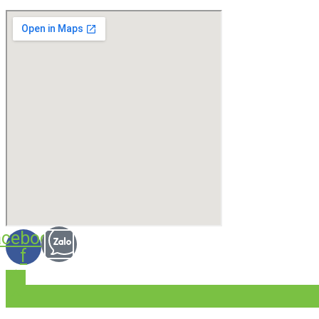
acebook-
f